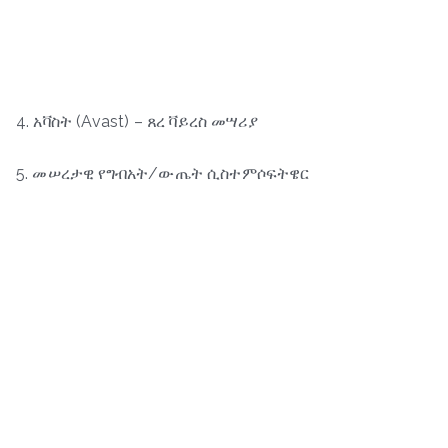
4. አቫስት (Avast) – ጸረ ቫይረስ መሣሪያ
5. መሠረታዊ የግብአት/ውጤት ሲስተምሶፍትዌር