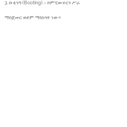
3. ቡቲንግ (Booting) – ኮምፒውተርን ሥራ
ማስጀመር ወይም ማስነሳት ነው።