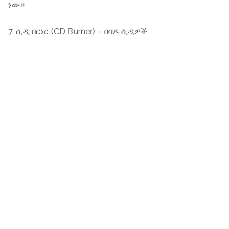
ነው።
7. ሲዲ በርነር (CD Burner) – በባዶ ሲዲዎች