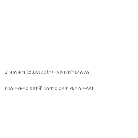
2. ብሉቱዝ (Bluetooth) -አልባ ከሞባይል እና
ከባለመስመር ስልኮች በአጭር ርቀት ዳታ ለመላላክ