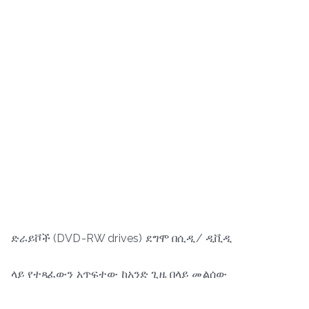
ድራይቮች (DVD-RW drives) ደግሞ በሲዲ/ ዲቪዲ
ላይ የተጻፈውን አጥፍተው ከአንድ ጊዜ በላይ መልሰው