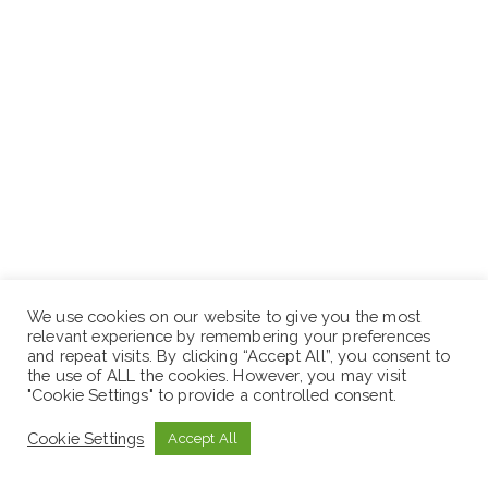
We use cookies on our website to give you the most
relevant experience by remembering your preferences
and repeat visits. By clicking “Accept All”, you consent to
the use of ALL the cookies. However, you may visit
የኤፍኦኤስኤስ ጸረ ቫይረስ
"Cookie Settings" to provide a controlled consent.
10. ኮቢያን ባክአፕ (Cobian Backup) –
Cookie Settings
Accept All