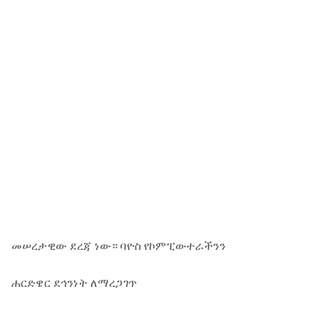
መሠረታዊው ደረጃ ነው። ባዮስ የኮምፒውተራችንን
ሐርድዌር ደኅንነት ለማረጋገጥ