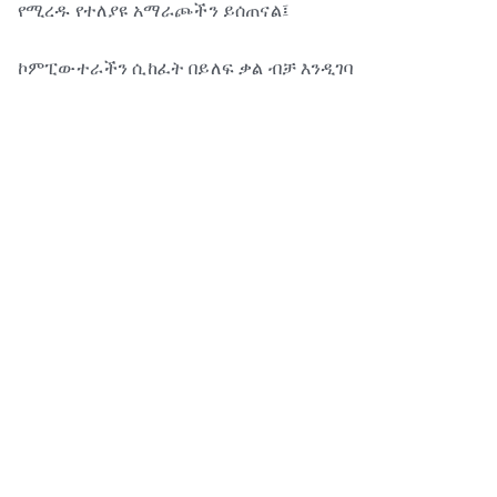
የሚረዱ የተለያዩ አማራጮችን ይሰጠናል፤
ኮምፒውተራችን ሲከፈት በይለፍ ቃል ብቻ እንዲገባ