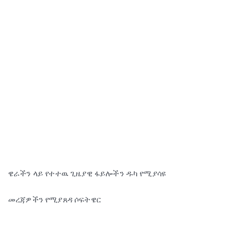
ዌራችን ላይ የተተዉ ጊዜያዊ ፋይሎችን ዱካ የሚያሳዩ
መረጃዎችን የሚያጸዳ ሶፍትዌር