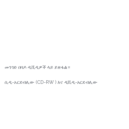
መንገድ በባዶ ዲቪዲዎች ላይ ይጽፋል።
ሲዲ-አርደብሊው (CD-RW ) እና ዲቪዲ-አርደብሊው