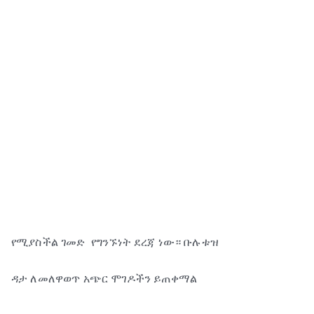
የሚያስችል ገመድ የግንኙነት ደረጃ ነው። ቡሉቱዝ
ዳታ ለመለዋወጥ አጭር ሞገዶችን ይጠቀማል