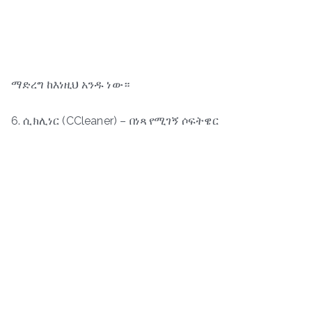
ማድረግ ከእነዚህ አንዱ ነው።
6. ሲክሊነር (CCleaner) – በነጻ የሚገኝ ሶፍትዌር