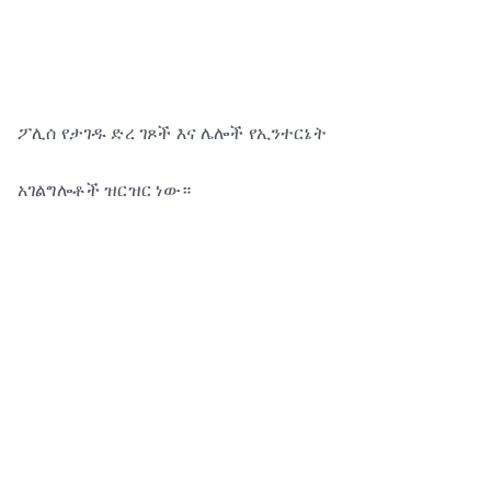
ፖሊሰ የታገዱ ድረ ገጾች እና ሌሎች የኢንተርኔት
አገልግሎቶች ዝርዝር ነው።