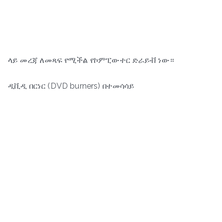
ላይ መረጃ ለመጻፍ የሚችል የኮምፒውተር ድራይቭ ነው።
ዲቪዲ በርነር (DVD burners) በተመሳሳይ