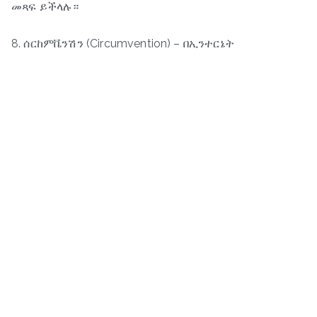
መጻፍ ይችላሉ።
8. ሰርከምቬንሽን (Circumvention) – በኢንተርኔት