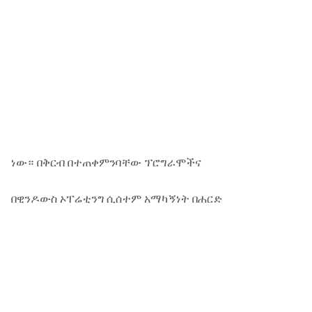
ነው። በቅርብ በተጠቀምንባቸው ፕሮግራሞችና
በዊንዶውስ ኦፐሬቲንግ ሲሰተም አማካኝነት በሐርድ