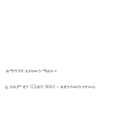
ለማግኘት እገዳውን ማለፍ።
9. ክሌም ዊን (Clam Win) – ለዊንዶውስ የተሠራ