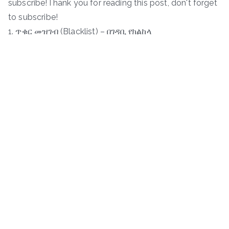
subscribe!Thank you for reading this post, don't forget
to subscribe!
1. ጥቁር መዝገብ (Blacklist) – በገዳቢ የክልከላ