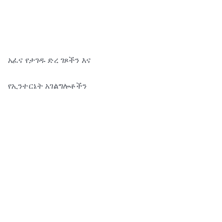
አፈና የታገዱ ድረ ገጾችን እና
የኢንተርኔት አገልግሎቶችን