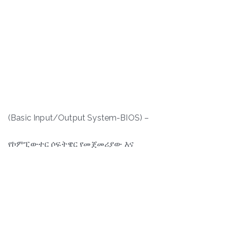
(Basic Input/Output System-BIOS) –
የኮምፒውተር ሶፍትዌር የመጀመሪያው እና